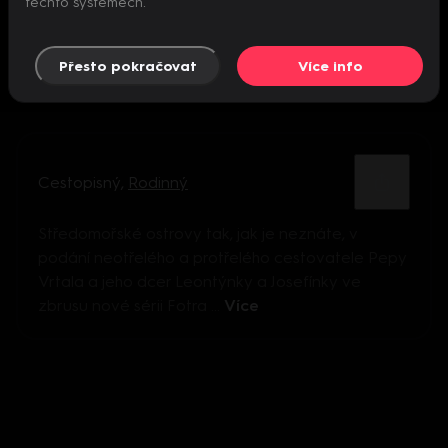
těchto systémech.
Přesto pokračovat
Více info
Cestopisný
,
Rodinný
Středomořské ostrovy tak, jak je neznáte, v
podání neotřelého a protřelého cestovatele Pepy
Vrtala a jeho dcer Leontýnky a Josefínky ve
zbrusu nové sérii Fotra ...
Více