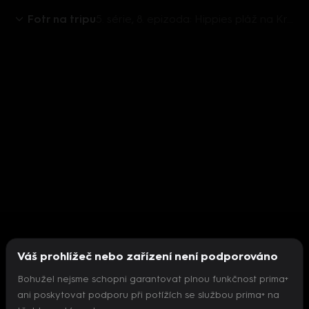
Fotr na tripu
5. série, 8. epizoda: Hippies pláž na Krétě, náboj v pneumatice, zkrátka tento díl Fotra na tripu má opravdu nabito
Váš prohlížeč nebo zařízení není podporováno
Bohužel nejsme schopni garantovat plnou funkčnost prima+
ani poskytovat podporu při potížích se službou prima+ na
Nepodařilo se inicializovat přehrávač