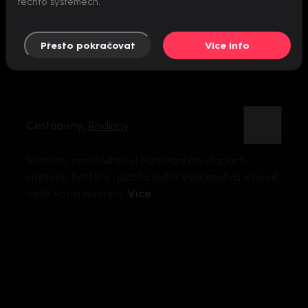
těchto systémech.
Přesto pokračovat
Více info
Cestopisný
,
Rodinný
Skotsko, země whisky! Putování po stopách
Harryho Pottera i jachta Jejího Veličenstva v nové
řadě Fotra na tripu.
Více