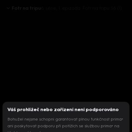
Fotr na tripu
6. série, 1. epizoda: Fotr na tripu S6 (1)
Váš prohlížeč nebo zařízení není podporováno
Bohužel nejsme schopni garantovat plnou funkčnost prima+
ani poskytovat podporu při potížích se službou prima+ na
Nepodařilo se inicializovat přehrávač