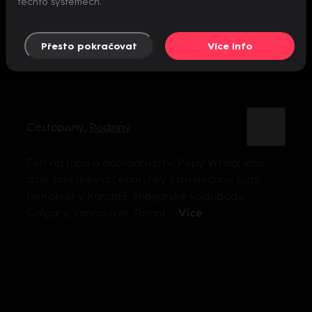
těchto systémech.
Přesto pokračovat
Více info
Cestopisný
,
Rodinný
Fotr na tripu a dobrodružství Pepy Vrtala, jeho
dcer Josefínky a Leontýnky s psí slečnou Lumi
tentokrát v Kanadě. Niagarské vodopády,
Calgary, Vancouver, Toront ...
Více