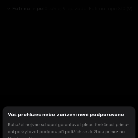
Fotr na tripu
10. série, 9. epizoda: Fotr na tripu S10 (9)
Váš prohlížeč nebo zařízení není podporováno
Bohužel nejsme schopni garantovat plnou funkčnost prima+
ani poskytovat podporu při potížích se službou prima+ na
Nepodařilo se inicializovat přehrávač