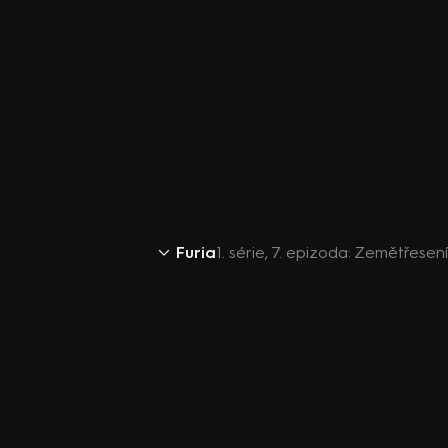
Furia
1. série, 7. epizoda: Zemětřesení