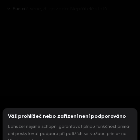
Furia
2. série, 3. epizoda: Nepřátelé států
Váš prohlížeč nebo zařízení není podporováno
Bohužel nejsme schopni garantovat plnou funkčnost prima+
ani poskytovat podporu při potížích se službou prima+ na
Nepodařilo se inicializovat přehrávač