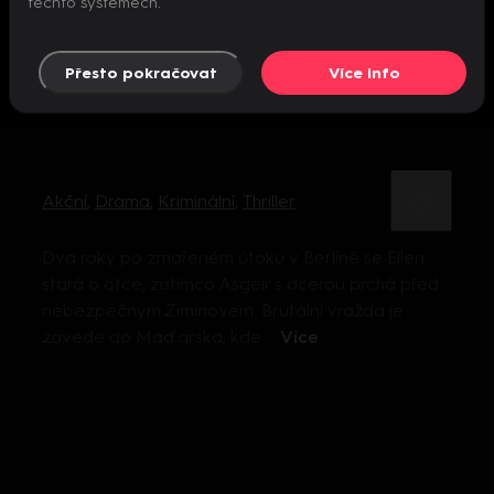
těchto systémech.
Přesto pokračovat
Více info
Akční
,
Drama
,
Kriminální
,
Thriller
Dva roky po zmařeném útoku v Berlíně se Ellen
stará o otce, zatímco Asgeir s dcerou prchá před
nebezpečným Ziminovem. Brutální vražda je
zavede do Maďarska, kde ...
Více