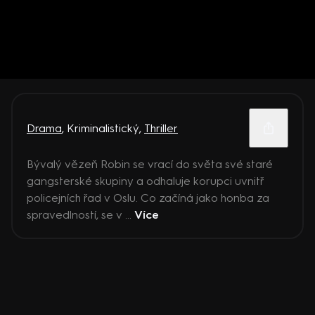
Drama
,
Kriminalistický
,
Thriller
Bývalý vězeň Robin se vrací do světa své staré
gangsterské skupiny a odhaluje korupci uvnitř
policejních řad v Oslu. Co začíná jako honba za
spravedlností, se v ...
Více