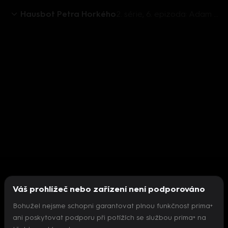
Hausbot Petra Horkého
2. série, 6. epizoda: Adam Ondra - nejlepší světový horolezec
Váš prohlížeč nebo zařízení není podporováno
Bohužel nejsme schopni garantovat plnou funkčnost prima+
ani poskytovat podporu při potížích se službou prima+ na
Nepodařilo se inicializovat přehrávač