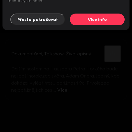
těchto systémech.
Přesto pokračovat
Více info
Dokumentární
,
Talkshow
,
Životopisný
Dalším hostem na Hausbotu Petra Horkého bude
nejlepší horolezec světa, Adam Ondra. Jediný, kdo
dokázal vylézt trasu obtížnosti 9c. Prvolezec
nejobtížnějších ces ...
Více