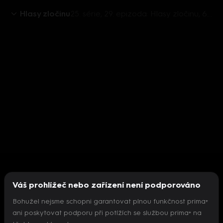
Hlasy zločinu
25. série, 29. epizoda: Hlasy zločinu, 6.9. v 15:30 - Vladimír Lulek
Váš prohlížeč nebo zařízení není podporováno
Bohužel nejsme schopni garantovat plnou funkčnost prima+
ani poskytovat podporu při potížích se službou prima+ na
Nepodařilo se inicializovat přehrávač