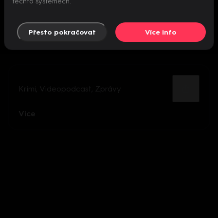
těchto systémech.
Přesto pokračovat
Více info
Krimi
,
Videopodcast
,
Zprávy
Více