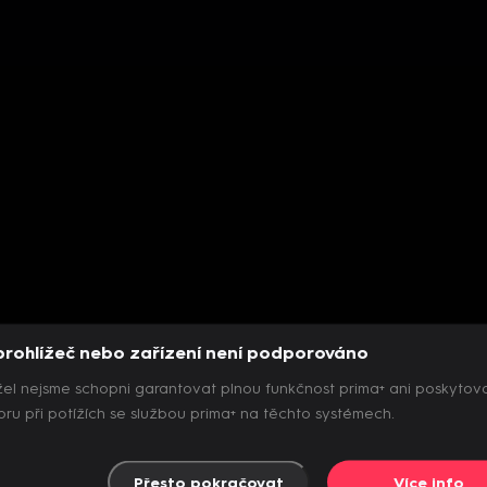
prohlížeč nebo zařízení není podporováno
el nejsme schopni garantovat plnou funkčnost prima+ ani poskytov
ru při potížích se službou prima+ na těchto systémech.
Přesto pokračovat
Více info