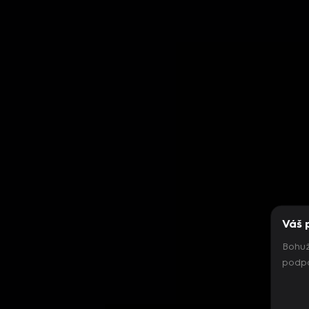
Váš 
Bohuž
podpo