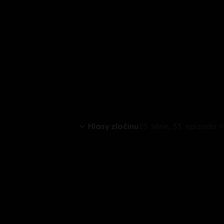
Hlasy zločinu
25. série, 33. epizoda: H