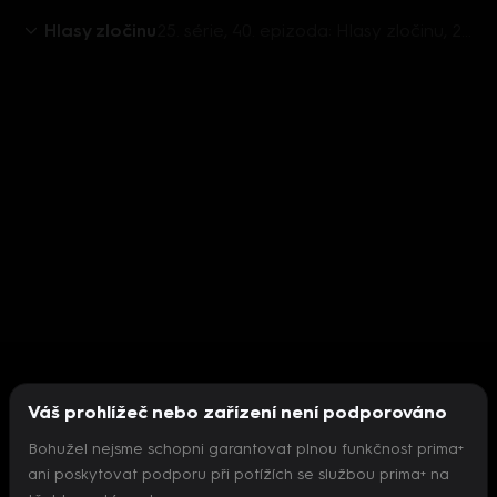
Hlasy zločinu
25. série, 40. epizoda: Hlasy zločinu, 29.11. v 15:30 - Jakub Procházka
Váš prohlížeč nebo zařízení není podporováno
Bohužel nejsme schopni garantovat plnou funkčnost prima+
ani poskytovat podporu při potížích se službou prima+ na
Nepodařilo se inicializovat přehrávač