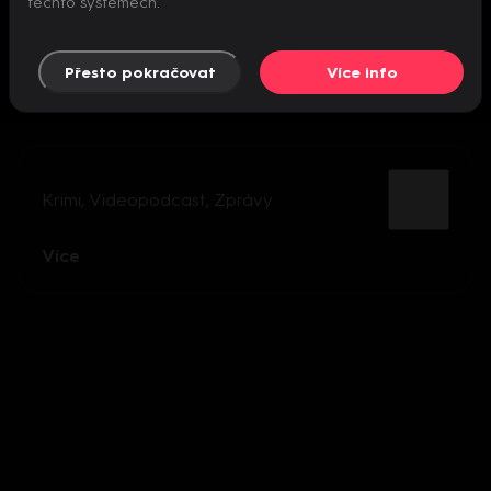
těchto systémech.
Přesto pokračovat
Více info
Krimi
,
Videopodcast
,
Zprávy
Více