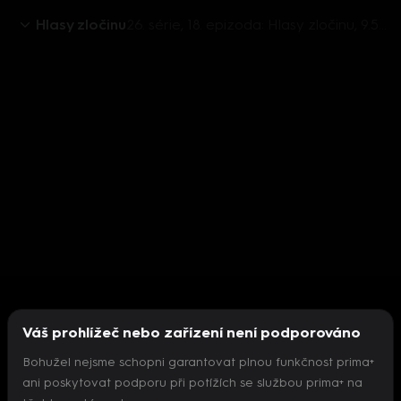
Hlasy zločinu
26. série, 18. epizoda: Hlasy zločinu, 9.5. v 15:30 - František Zenker
Váš prohlížeč nebo zařízení není podporováno
Bohužel nejsme schopni garantovat plnou funkčnost prima+
ani poskytovat podporu při potížích se službou prima+ na
Nepodařilo se inicializovat přehrávač