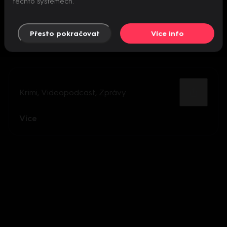
těchto systémech.
Přesto pokračovat
Více info
Krimi
,
Videopodcast
,
Zprávy
Více