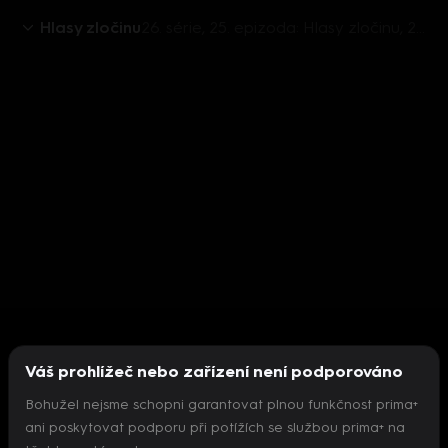
Hlasy zločinu
26. série, 25. epizoda: Hlasy zločinu, 27.6. v 15:30 - Alexandr Klempar
Váš prohlížeč nebo zařízení není podporováno
Bohužel nejsme schopni garantovat plnou funkčnost prima+
ani poskytovat podporu při potížích se službou prima+ na
Nepodařilo se inicializovat přehrávač