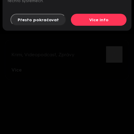
těchto systémech.
Přesto pokračovat
Více info
Krimi
,
Videopodcast
,
Zprávy
Více