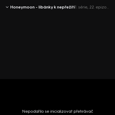
Honeymoon - líbánky k nepřežití
1. série, 22. epizoda: Honeymoon - líbánky k nepřežití S1 (22)
Nepodařilo se inicializovat přehrávač