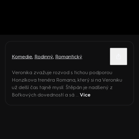
Komedie
,
Rodinný
,
Romantický
Veronika zvažuje rozvod s tichou podporou
Honzíkova trenéra Romana, který si na Veroniku
už delší čas tajně myslí. Štěpán je nadšený z
Bořkových dovedností a sá ...
Více