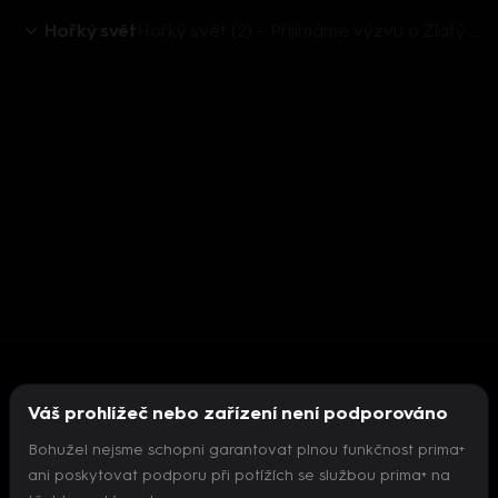
Hořký svět
Hořký svět (2) – Přijímáme výzvu o Zlatý půllitr
Váš prohlížeč nebo zařízení není podporováno
Bohužel nejsme schopni garantovat plnou funkčnost prima+
ani poskytovat podporu při potížích se službou prima+ na
Nepodařilo se inicializovat přehrávač