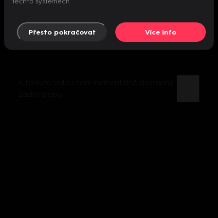
těchto systémech.
Přesto pokračovat
Více info
K tomuto videu není momentálně dostupný
žádný popis.