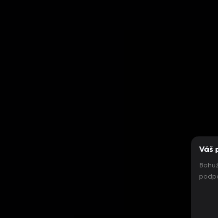
Váš 
Bohuž
podpo