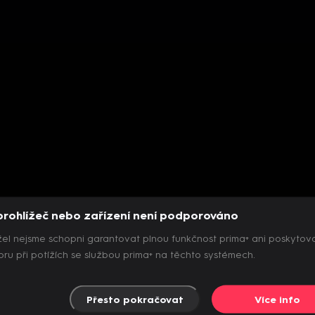
prohlížeč nebo zařízení není podporováno
el nejsme schopni garantovat plnou funkčnost prima+ ani poskytov
ru při potížích se službou prima+ na těchto systémech.
Přesto pokračovat
Více info