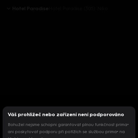
Hotel Paradise
Hotel Paradise (305): Niko
Váš prohlížeč nebo zařízení není podporováno
Bohužel nejsme schopni garantovat plnou funkčnost prima+
ani poskytovat podporu při potížích se službou prima+ na
Nepodařilo se inicializovat přehrávač