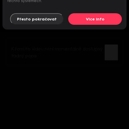
těchto systémech.
Přesto pokračovat
Více info
K tomuto videu není momentálně dostupný
žádný popis.