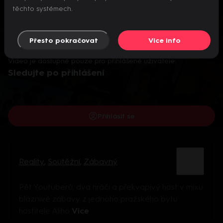
těchto systémech.
Přesto pokračovat
Více info
Video je dostupné pouze pro přihlášené uživatele.
Sledujte po přihlášení
Přihlásit se
Reality
,
Soutěžní
,
Zábavný
Pět Youtuberů, dva hráči a překvapivý host v mixu
bláznivé zábavy z jednoho pražského bytu
hostitele Aliho
Více