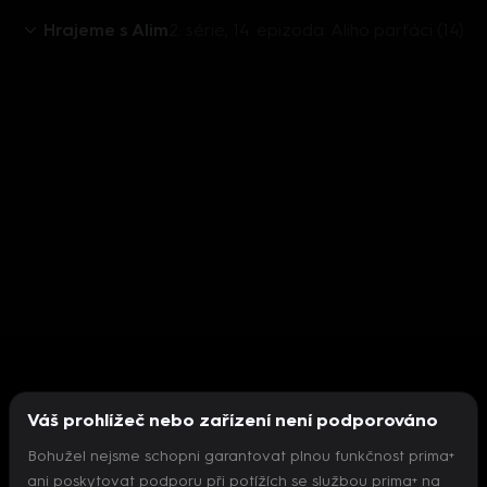
Hrajeme s Alim
2. série, 14. epizoda: Aliho parťáci (14)
Váš prohlížeč nebo zařízení není podporováno
Bohužel nejsme schopni garantovat plnou funkčnost prima+
ani poskytovat podporu při potížích se službou prima+ na