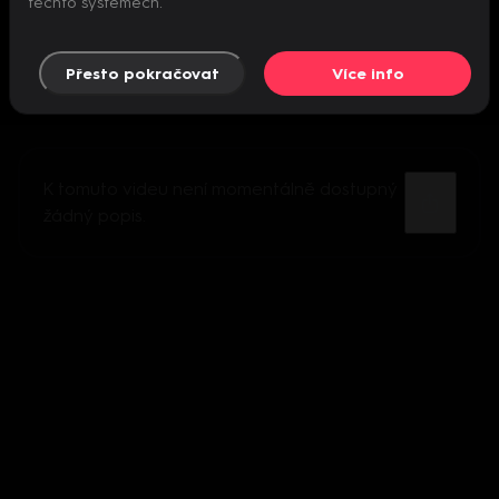
těchto systémech.
Přesto pokračovat
Více info
K tomuto videu není momentálně dostupný
žádný popis.