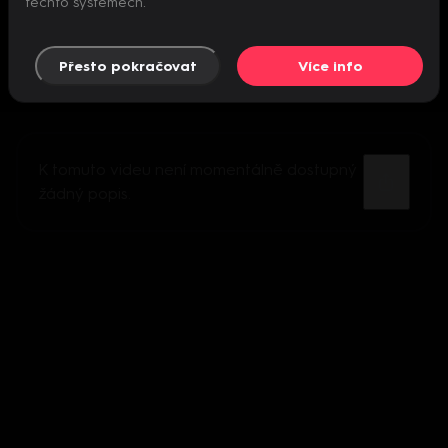
těchto systémech.
Přesto pokračovat
Více info
K tomuto videu není momentálně dostupný
žádný popis.