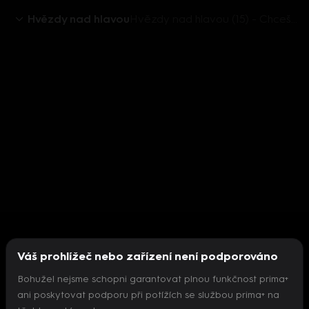
Hvězdy nad hlavou
Hvězdy nad hlavou (15) - Chceš, aby žárlil
Váš prohlížeč nebo zařízení není podporováno
Bohužel nejsme schopni garantovat plnou funkčnost prima+
ani poskytovat podporu při potížích se službou prima+ na
Nepodařilo se inicializovat přehrávač