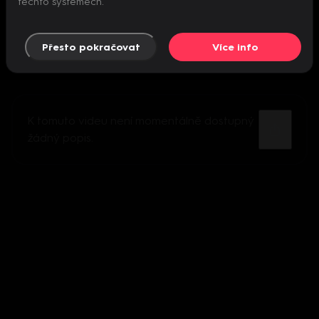
těchto systémech.
Přesto pokračovat
Více info
K tomuto videu není momentálně dostupný
žádný popis.