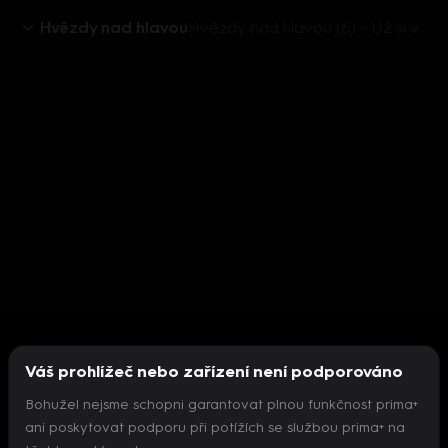
Hvězdy nad hlavou
Hvězdy nad hlavou (6) - Už si vyber
Váš prohlížeč nebo zařízení není podporováno
Bohužel nejsme schopni garantovat plnou funkčnost prima+
ani poskytovat podporu při potížích se službou prima+ na
Nepodařilo se inicializovat přehrávač