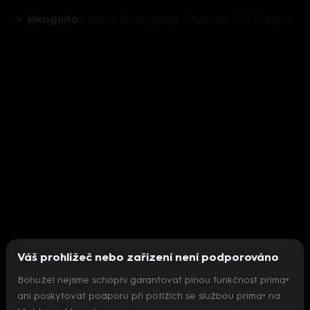
Inkognito
4. série, 15. epizoda: J.Prachař; O.G.Brzobohatý; A.Gondíková; M.Pokorný; VIP host T.Řepka
Váš prohlížeč nebo zařízení není podporováno
Bohužel nejsme schopni garantovat plnou funkčnost prima+
ani poskytovat podporu při potížích se službou prima+ na
Nepodařilo se inicializovat přehrávač