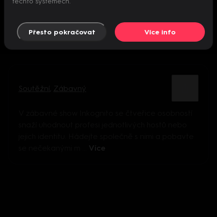
těchto systémech.
Přesto pokračovat
Více info
Soutěžní
,
Zábavný
V zábavné show Inkognito se čtveřice osobností
snaží uhodnout profesi jednotlivých hostů nebo
jejich identitu. Hádejte společně s nimi a pobavte
se nečekanými m ...
Více