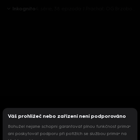
Inkognito
4. série, 38. epizoda: J.Prachař; O.G.Brzobohatý; D.Písařovicová; P.Švancara; VIP host Z.Adamovská
Váš prohlížeč nebo zařízení není podporováno
Bohužel nejsme schopni garantovat plnou funkčnost prima+
ani poskytovat podporu při potížích se službou prima+ na
Nepodařilo se inicializovat přehrávač