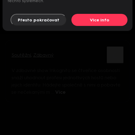
těchto systémech.
Přesto pokračovat
Více info
Soutěžní
,
Zábavný
V zábavné show Inkognito se čtveřice osobností
snaží uhodnout profesi jednotlivých hostů nebo
jejich identitu. Hádejte společně s nimi a pobavte
se nečekanými m ...
Více