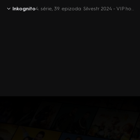
Inkognito
4. série, 39. epizoda: Silvestr 2024 - VIP hosté: L.Bouček, P.Jablonský, Z.Chlopčík, M.David