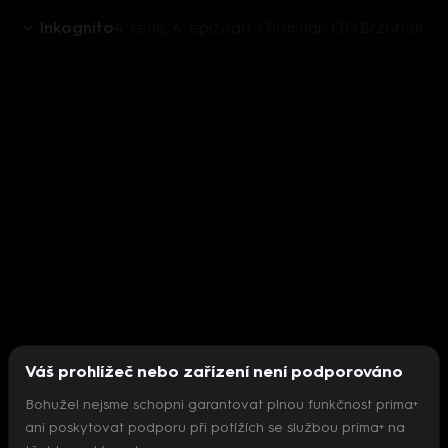
Inkognito
4. série, 4. epizoda: J.Prachař; O.G.Brzobohatý; A.Gondíková; R.Genzer; VIP host B.Matuš
Váš prohlížeč nebo zařízení není podporováno
Bohužel nejsme schopni garantovat plnou funkčnost prima+
ani poskytovat podporu při potížích se službou prima+ na
Nepodařilo se inicializovat přehrávač