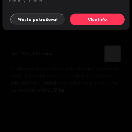
těchto systémech.
Přesto pokračovat
Více info
Soutěžní
,
Zábavný
V zábavné show Inkognito se čtveřice osobností
snaží uhodnout profesi jednotlivých hostů nebo
jejich identitu. Hádejte společně s nimi a pobavte
se nečekanými m ...
Více