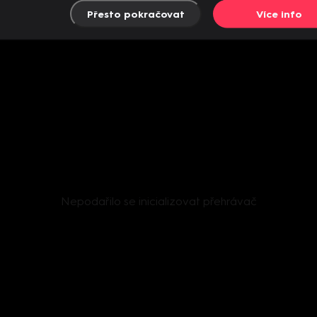
Přesto pokračovat
Více info
Nepodařilo se inicializovat přehrávač