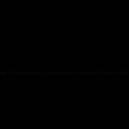
achař; O.G.Brzobohatý; P.Nesvačilová; R.Genzer; VIP host L.Bílá