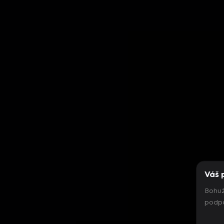
Váš 
Bohuž
podpo