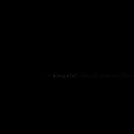
Inkognito
5. série, 24. epizoda: J.Pr