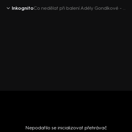
Inkognito
Co nedělat při balení Adély Gondíkové - upoutávka
Nepodařilo se inicializovat přehrávač