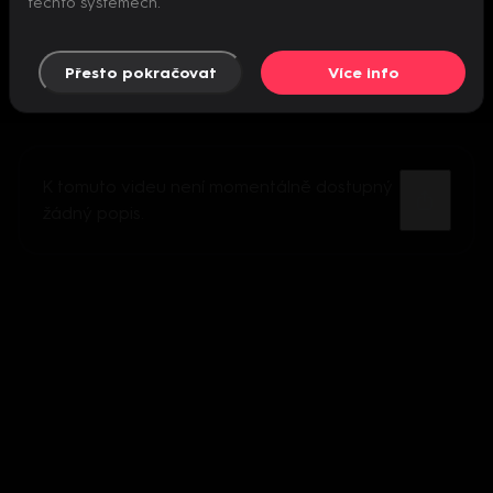
těchto systémech.
Přesto pokračovat
Více info
K tomuto videu není momentálně dostupný
žádný popis.