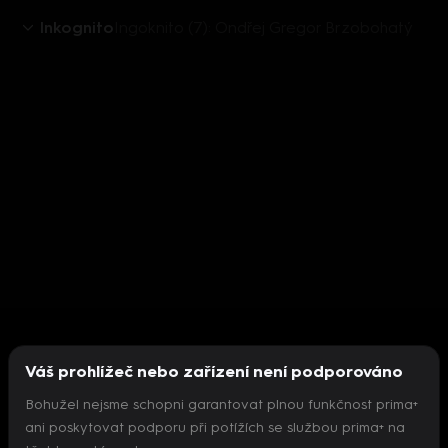
Inkognito
Ingoknito (7): Ondřej Gregor Brzobohatý
Váš prohlížeč nebo zařízení není podporováno
Bohužel nejsme schopni garantovat plnou funkčnost prima+
ani poskytovat podporu při potížích se službou prima+ na
Nepodařilo se inicializovat přehrávač