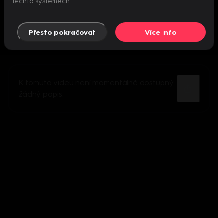
těchto systémech.
Přesto pokračovat
Více info
K tomuto videu není momentálně dostupný
žádný popis.