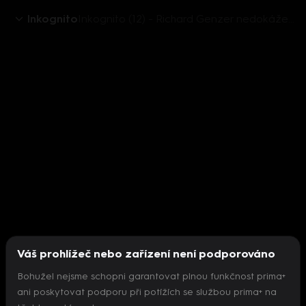
Inkognito
Inkognito (12) - Richard Genzer nedokáže formulovat otázku - upoutávka
Váš prohlížeč nebo zařízení není podporováno
Bohužel nejsme schopni garantovat plnou funkčnost prima+
ani poskytovat podporu při potížích se službou prima+ na
Nepodařilo se inicializovat přehrávač