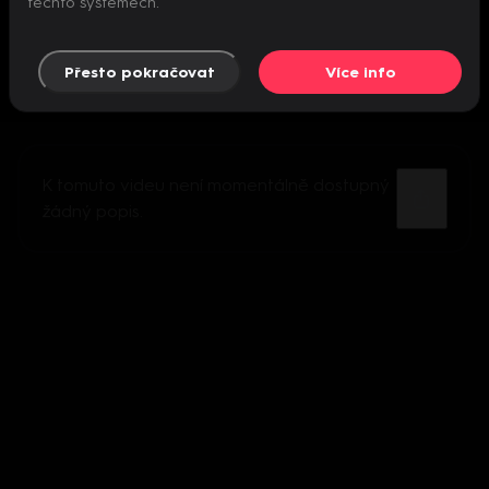
těchto systémech.
Přesto pokračovat
Více info
K tomuto videu není momentálně dostupný
žádný popis.