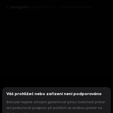
Inkognito
Inkognito (16) - Láska je kolem nás
Váš prohlížeč nebo zařízení není podporováno
Bohužel nejsme schopni garantovat plnou funkčnost prima+
ani poskytovat podporu při potížích se službou prima+ na
Nepodařilo se inicializovat přehrávač