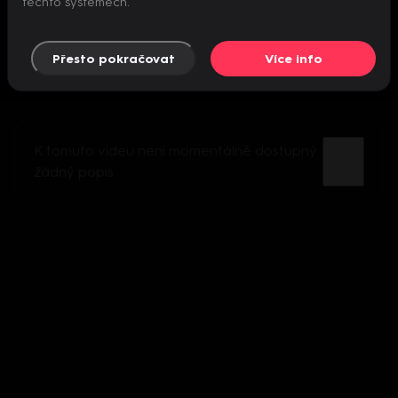
těchto systémech.
Přesto pokračovat
Více info
K tomuto videu není momentálně dostupný
žádný popis.