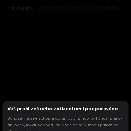
Inkognito
Inkognito (19) - Richard Genzer odhalil, co dělá ve sprše
Váš prohlížeč nebo zařízení není podporováno
Bohužel nejsme schopni garantovat plnou funkčnost prima+
ani poskytovat podporu při potížích se službou prima+ na
Nepodařilo se inicializovat přehrávač