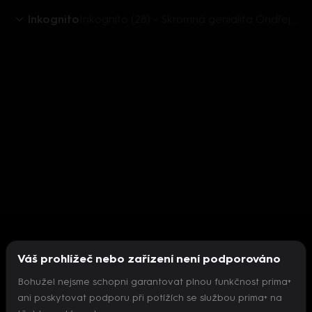
Inkognito
Inkognito (28) - Skromná genialita Ondřeje Brzobohatého
Váš prohlížeč nebo zařízení není podporováno
Bohužel nejsme schopni garantovat plnou funkčnost prima+
ani poskytovat podporu při potížích se službou prima+ na
Nepodařilo se inicializovat přehrávač