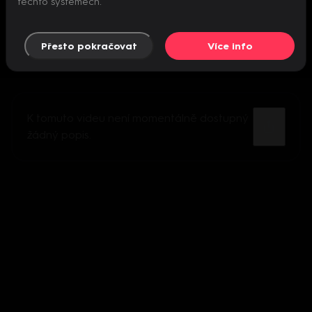
těchto systémech.
Přesto pokračovat
Více info
K tomuto videu není momentálně dostupný
žádný popis.