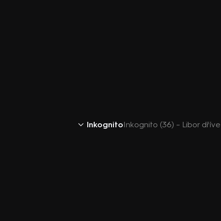
Inkognito
Inkognito (36) – Libor dřív