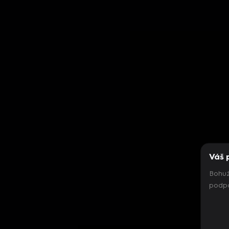
Váš 
Bohuž
podpo