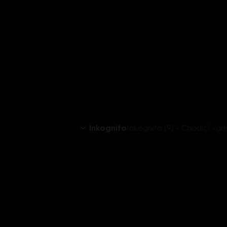
Inkognito
Inkognito (9) - Chodící va