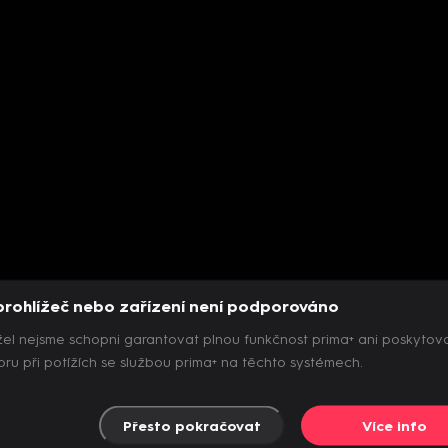
prohlížeč nebo zařízení není podporováno
el nejsme schopni garantovat plnou funkčnost prima+ ani poskytov
ru při potížích se službou prima+ na těchto systémech.
Přesto pokračovat
Více info