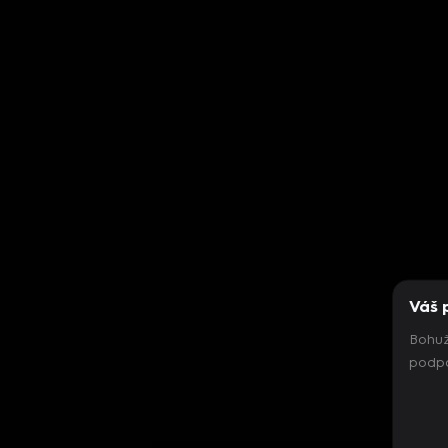
Váš 
Bohuž
podpo