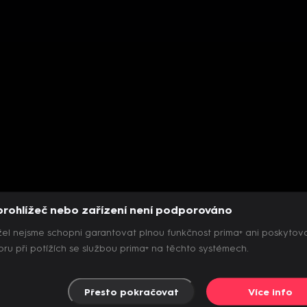
prohlížeč nebo zařízení není podporováno
el nejsme schopni garantovat plnou funkčnost prima+ ani poskytov
ru při potížích se službou prima+ na těchto systémech.
Přesto pokračovat
Více info