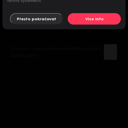
těchto systémech.
Přesto pokračovat
Více info
K tomuto videu není momentálně dostupný
žádný popis.