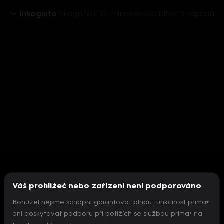
Inkognito
Inkognito (12) - Hromosvod blbých nápadů
Váš prohlížeč nebo zařízení není podporováno
Bohužel nejsme schopni garantovat plnou funkčnost prima+
ani poskytovat podporu při potížích se službou prima+ na
Nepodařilo se inicializovat přehrávač