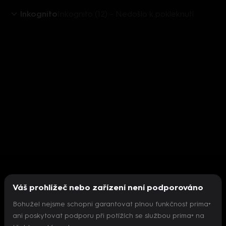
Inkognito
Inkognito (12) – Nedošlo k pokleknutí
Váš prohlížeč nebo zařízení není podporováno
Bohužel nejsme schopni garantovat plnou funkčnost prima+
ani poskytovat podporu při potížích se službou prima+ na
Nepodařilo se inicializovat přehrávač