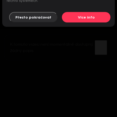
těchto systémech.
Přesto pokračovat
Více info
K tomuto videu není momentálně dostupný
žádný popis.