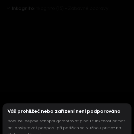
Inkognito
Inkognito (15) - Zábavné popravy
Váš prohlížeč nebo zařízení není podporováno
Bohužel nejsme schopni garantovat plnou funkčnost prima+
ani poskytovat podporu při potížích se službou prima+ na
Nepodařilo se inicializovat přehrávač