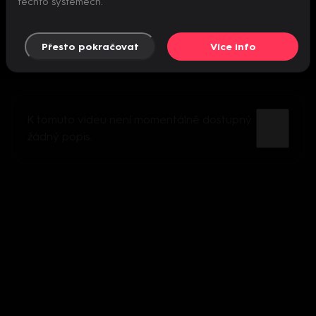
těchto systémech.
Přesto pokračovat
Více info
K tomuto videu není momentálně dostupný
žádný popis.