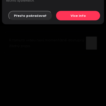
těchto systémech.
Přesto pokračovat
Více info
K tomuto videu není momentálně dostupný
žádný popis.