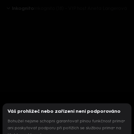
Inkognito
Inkognito (18) – VIP host Aneta Langerová
Váš prohlížeč nebo zařízení není podporováno
Bohužel nejsme schopni garantovat plnou funkčnost prima+
ani poskytovat podporu při potížích se službou prima+ na
Nepodařilo se inicializovat přehrávač