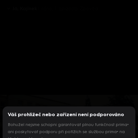
Já, Kajínek
1. série, 1. epizoda: Zpověď
Aktuálně je přehráváno příliš mnoho videí současně.
Pokud chcete pokračovat v přehrávání na tomto
zařízení, ukončete přehrávání na jiných zařízeních.
Váš prohlížeč nebo zařízení není podporováno
Více o limitu změn zařízení
Bohužel nejsme schopni garantovat plnou funkčnost prima+
ani poskytovat podporu při potížích se službou prima+ na