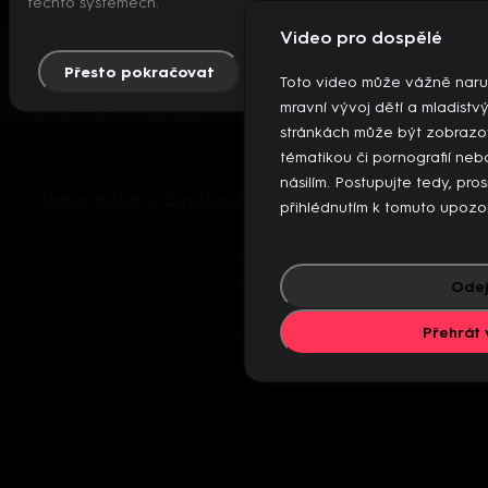
těchto systémech.
Video pro dospělé
Přesto pokračovat
Více info
Toto video může vážně naru
mravní vývoj dětí a mladistv
stránkách může být zobrazo
tématikou či pornografií n
násilím. Postupujte tedy, pro
Dokumentární
,
Životopisný
přihlédnutím k tomuto upozo
Je to nenapravitelná vraždící bestie, jak bylo
popsáno v psychologickém posudku, kvůli
Odej
kterému dostal doživotí, nebo je to normální
člověk s mnoha chybami, kter ...
Více
Přehrát 