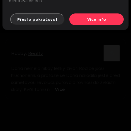
těchto systémech.
Přesto pokračovat
Více info
Hobby
,
Reality
Dana neměla nikdy lehký život. Rodiče jsou
hluchoněmí, a protože se Dana narodila ještě před
sametovou revolucí, putovala rovnou do zvláštní
školy. Kvůli tomu n ...
Více