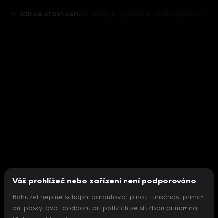
Jak se staví sen
20. série, 4. epizoda: Překvapení s Evou Burešovou
Váš prohlížeč nebo zařízení není podporováno
Bohužel nejsme schopni garantovat plnou funkčnost prima+
ani poskytovat podporu při potížích se službou prima+ na
Nepodařilo se inicializovat přehrávač