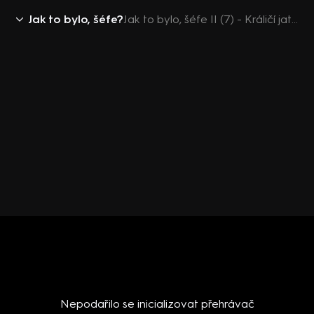
Jak to bylo, šéfe?
Jak to bylo, šéfe II (7) - Králičí jatýrka na česneku a majoránce, zelňák, kyselé cibulky
Nepodařilo se inicializovat přehrávač