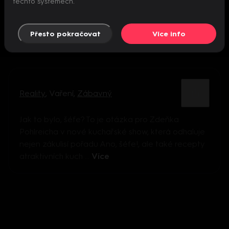
těchto systémech.
Přesto pokračovat
Více info
Reality
,
Vaření
,
Zábavný
Jak to bylo, šéfe? To je otázka pro Zdeňka
Pohlreicha v nové kuchařské show, která odhaluje
nejen zákulisí pořadu Ano, šéfe!, ale také recepty
atraktivních kuch ...
Více