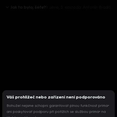
Jak to bylo, šéfe?
1. série, 5. epizoda: Antonín Bradáč / thajská kuchyně
Váš prohlížeč nebo zařízení není podporováno
Bohužel nejsme schopni garantovat plnou funkčnost prima+
ani poskytovat podporu při potížích se službou prima+ na
Nepodařilo se inicializovat přehrávač