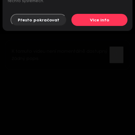
těchto systémech.
Přesto pokračovat
Více info
K tomuto videu není momentálně dostupný
žádný popis.