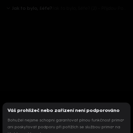
Jak to bylo, šéfe?
Jak to bylo, šéfe? (2) - Přijdou Pohlreichovi vtipné jeho legendární hlášky z Ano, šéfe!?
Váš prohlížeč nebo zařízení není podporováno
Bohužel nejsme schopni garantovat plnou funkčnost prima+
ani poskytovat podporu při potížích se službou prima+ na
Nepodařilo se inicializovat přehrávač