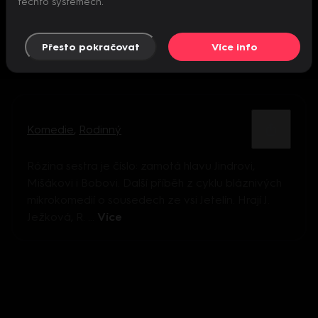
těchto systémech.
Přesto pokračovat
Více info
Komedie
,
Rodinný
Rózina sestra je číslo: zamotá hlavu Jindrovi,
Mišákovi i Bobovi. Další příběh z cyklu bláznivých
mikrokomedií o sousedech ze vsi Jetelín. Hrají J.
Ježková, R. ...
Více