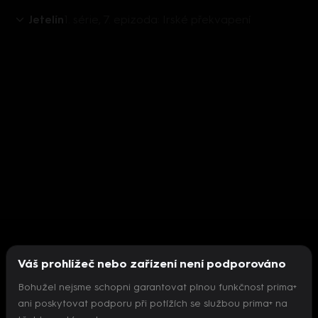
Jetelín
1. série, 7. epizoda: Irské překvapení
Váš prohlížeč nebo zařízení není podporováno
Bohužel nejsme schopni garantovat plnou funkčnost prima+
ani poskytovat podporu při potížích se službou prima+ na
Nepodařilo se inicializovat přehrávač