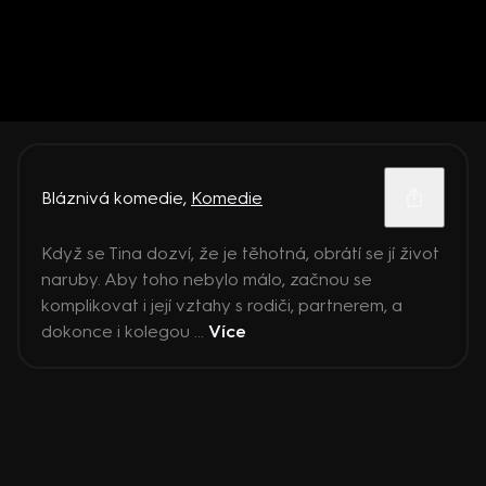
Bláznivá komedie
,
Komedie
Když se Tina dozví, že je těhotná, obrátí se jí život
naruby. Aby toho nebylo málo, začnou se
komplikovat i její vztahy s rodiči, partnerem, a
dokonce i kolegou ...
Více