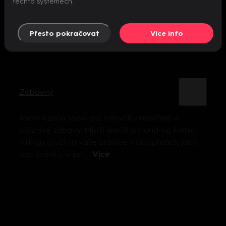
těchto systémech.
Přesto pokračovat
Více info
Zábavný
Improvizační show pro milovníky neotřelé a
bláznivé zábavy. Mistři skečů a stand-up komici
v ringu útočí na vaše bránice v disciplínách, jako
jsou scénky, vtipn ...
Více