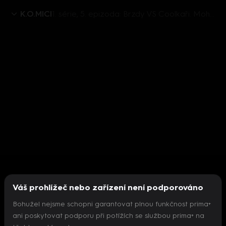
K.O.MICI
1. série, 5. epizoda: Brzdy VS Coolkaři. Mohou být brzdy rychlé? Je možné v zápalu hry zbourat ring?
Váš prohlížeč nebo zařízení není podporováno
Bohužel nejsme schopni garantovat plnou funkčnost prima+
ani poskytovat podporu při potížích se službou prima+ na
Nepodařilo se inicializovat přehrávač