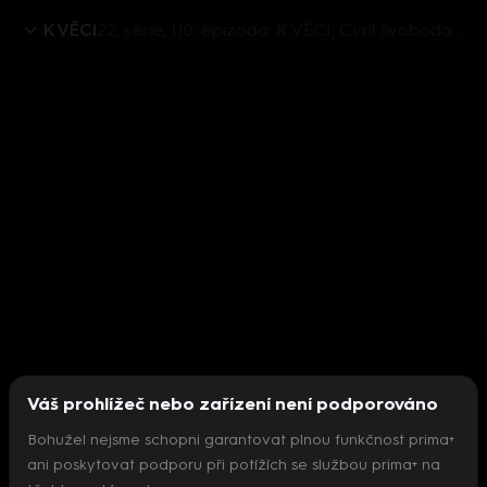
K VĚCI
22. série, 110. epizoda: K VĚCI, Cyril Svoboda - 3.6. v 12:29
Váš prohlížeč nebo zařízení není podporováno
Bohužel nejsme schopni garantovat plnou funkčnost prima+
ani poskytovat podporu při potížích se službou prima+ na
Nepodařilo se inicializovat přehrávač