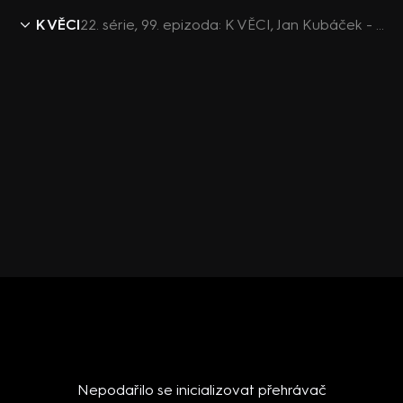
K VĚCI
22. série, 99. epizoda: K VĚCI, Jan Kubáček - 19.5. v 12:30
Nepodařilo se inicializovat přehrávač