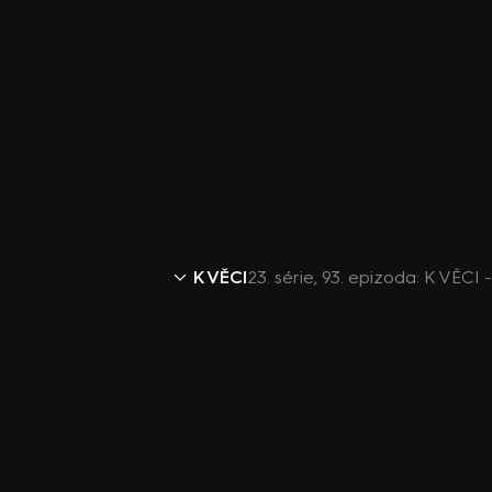
K VĚCI
23. série, 93. epizoda: K VĚCI -